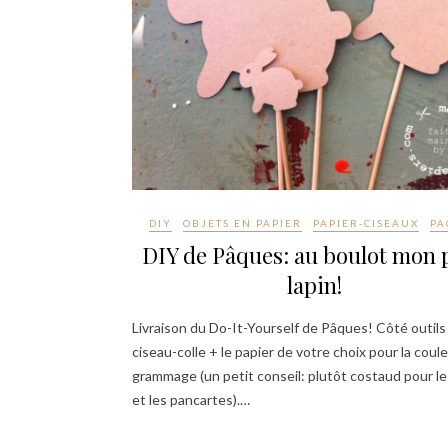
DIY
OBJETS EN PAPIER
PAPIER-CISEAUX
PA
DIY de Pâques: au boulot mon p
lapin!
Livraison du Do-It-Yourself de Pâques! Côté outils
ciseau-colle + le papier de votre choix pour la coule
grammage (un petit conseil: plutôt costaud pour le
et les pancartes).…