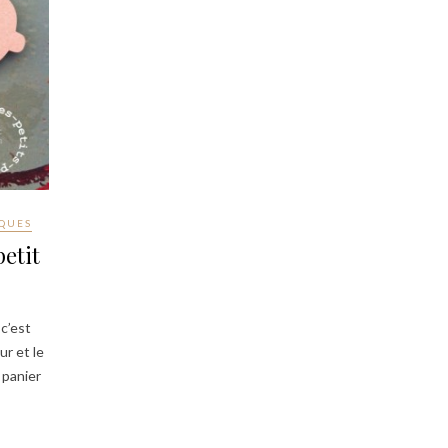
QUES
etit
 c’est
ur et le
 panier