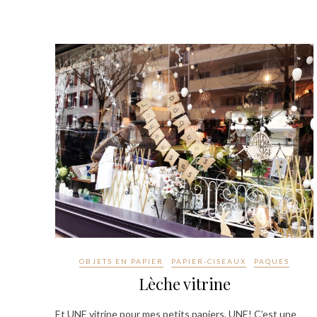
OBJETS EN PAPIER
PAPIER-CISEAUX
PAQUES
Lèche vitrine
Et UNE vitrine pour mes petits papiers, UNE! C’est une