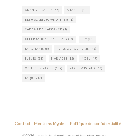
ANNNIVERSAIRES
(67)
A TABLE!
(40)
BLEU SOLEIL (CYANOTYPES)
(1)
CADEAU DE NAISSANCE
(1)
CELEBRATIONS, BAPTEMES
(18)
DIY
(65)
FAIRE PARTS
(5)
FETES DE TOUT CRIN
(48)
FLEURS
(38)
MARIAGES
(12)
NOEL
(49)
OBJETS EN PAPIER
(139)
PAPIER-CISEAUX
(67)
PAQUES
(7)
Contact -
Mentions légales -
Politique de confidentialité
©2026 - tous droits réservés - mes petits papiers, marque