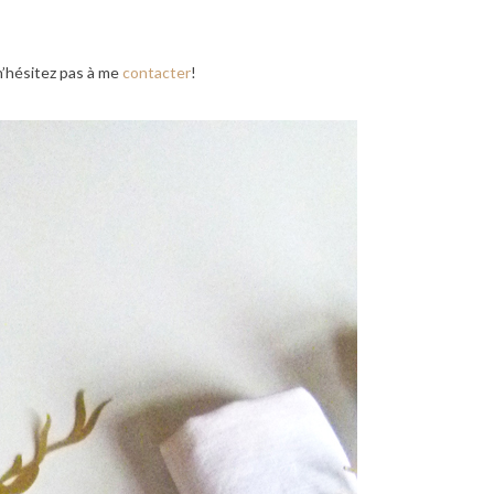
 n’hésitez pas à me
contacter
!