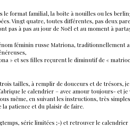
ès le format familial, la boîte à nouilles ou les berl
upées. Vingt quatre, toutes différentes, pas deux par
nt pas à pas au jour de Noël et au moment à parta
énom féminin russe Matriona, traditionnellement a
énéreuses,
a » et ses filles reçurent le diminutif de « matrio
rois tailles, à remplir de douceurs et de trésors, je
abrique le calendrier – avec amour toujours- et je 
vous même, en suivant les instructions, très simples
la patience et du plaisir de faire.
ngtemps, série limitées ;-) et retrouver le calendrie