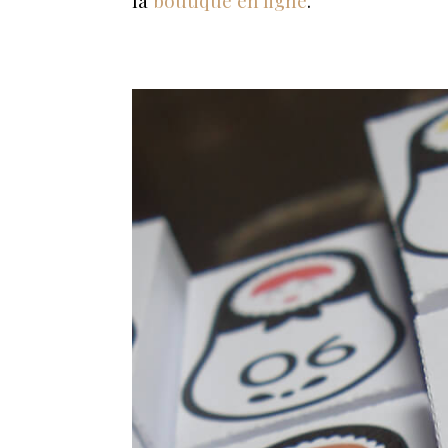
la
boutique en ligne
.