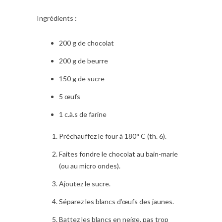
Ingrédients :
200 g de chocolat
200 g de beurre
150 g de sucre
5 œufs
1 c.à.s de farine
Préchauffez le four à 180° C (th. 6).
Faites fondre le chocolat au bain-marie
(ou au micro ondes).
Ajoutez le sucre.
Séparez les blancs d’œufs des jaunes.
Battez les blancs en neige, pas trop